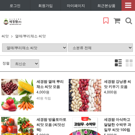
로그인
회원가입
마이페이지
최근본상품
씨앗
열매/뿌리채소 씨앗
정렬
세경팜 열매 뿌리
세경팜 강낭콩 씨
채소 씨앗 모음
앗 키우기 모음
4,000원
4,000원
40원 적립
세경팜 방울토마토
세경팜 아삭하고
씨앗 모음 (씨앗선
달달한 수박무 과
택)
일무 씨앗 100립
5,000원
5,000원