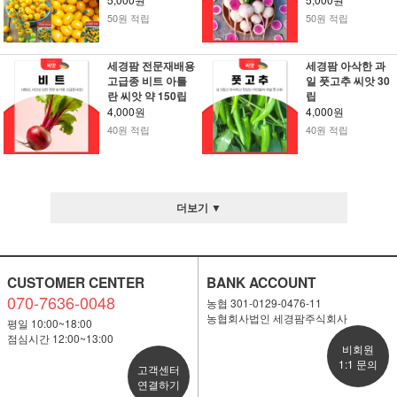
50원 적립
50원 적립
세경팜 전문재배용
세경팜 아삭한 과
고급종 비트 아틀
일 풋고추 씨앗 30
란 씨앗 약 150립
립
4,000원
4,000원
40원 적립
40원 적립
더보기 ▼
CUSTOMER CENTER
BANK ACCOUNT
070-7636-0048
농협 301-0129-0476-11
농협회사법인 세경팜주식회사
평일 10:00~18:00
점심시간 12:00~13:00
비회원
1:1 문의
고객센터
연결하기