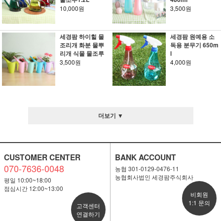
10,000원
3,500원
세경팜 하이힐 물
세경팜 원예용 소
조리개 화분 물뿌
독용 분무기 650m
리개 식물 물조루
l
3,500원
4,000원
더보기 ▼
CUSTOMER CENTER
BANK ACCOUNT
070-7636-0048
농협 301-0129-0476-11
농협회사법인 세경팜주식회사
평일 10:00~18:00
점심시간 12:00~13:00
비회원
1:1 문의
고객센터
연결하기