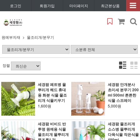
로그인
회원가입
마이페이지
최근본상품
원예부자재
물조리개/분무기
정렬
세경팜 페트병 물
세경팜 안개분사
뿌리개 헤드 휴대
초미세 분무기 200
용 화분 식물 물조
ml 500ml 튼튼한
리개 식물키우기
식물 스프레이
1,600원
5,000원
세경팜 비비드 반
세경팜 물조리개
투명 원예용 식물
소스병 물뿌리개
물조리개 물뿌리개
다육식물 작은식물
물조루1.2L
480ml