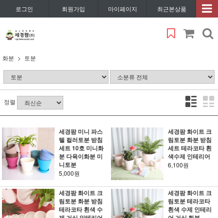
로그인
회원가입
마이페이지
최근본상품
화분
토분
정렬
세경팜 미니 파스
세경팜 화이트 크
텔 컬러토분 받침
림토분 화분 받침
세트 10호 미니화
세트 테라코타 흰
분 다육이화분 미
색수제 인테리어
니토분
6,100원
5,000원
세경팜 화이트 크
세경팜 화이트 크
림토분 화분 받침
림토분 테라코타
테라코타 흰색 수
흰색 수제 인테리
제 거실 인테리어
어 거실 화분