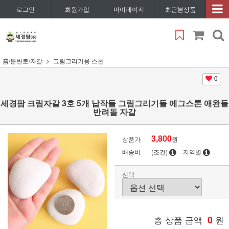
로그인
회원가입
마이페이지
최근본상품
흙/분변토/자갈
그림그리기용 스톤
0
세경팜 크림자갈 3호 5개 납작돌 그림그리기돌 에그스톤 애완돌
반려돌 자갈
3,800
상품가
원
배송비
(조건)
지역별
선택
총 상품 금액
0
원