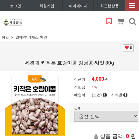
로그인
회원가입
마이페이지
최근본상품
씨앗
열매/뿌리채소 씨앗
0
세경팜 키작은 호랑이콩 강낭콩 씨앗 30g
4,000
상품가
원
적립금
1%
배송비
(조건)
지역별
씨앗
총 상품 금액
0
원