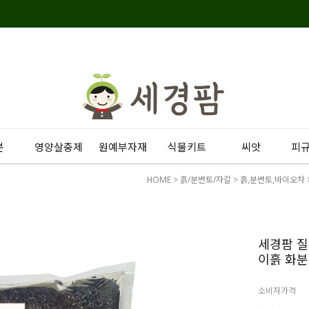
분
영양살충제
원예부자재
식물키트
씨앗
피
HOME
>
흙/분변토/자갈
>
흙,분변토,바이오차
세경팜 질
이흙 화분
소비자가격