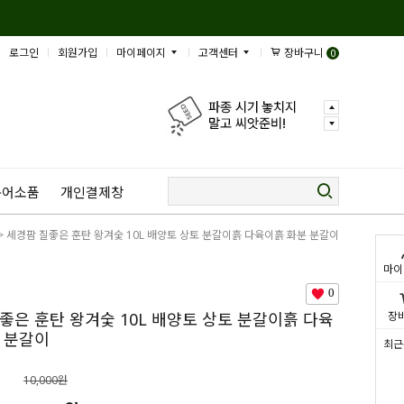
로그인
회원가입
마이페이지
고객센터
장바구니
0
규어소품
개인결제창
> 세경팜 질좋은 훈탄 왕겨숯 10L 배양토 상토 분갈이흙 다육이흙 화분 분갈이
마이
0
좋은 훈탄 왕겨숯 10L 배양토 상토 분갈이흙 다육
장
 분갈이
최근
10,000원