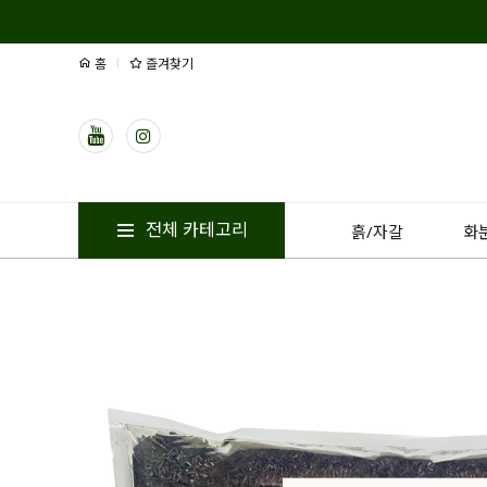
홈
즐겨찾기
전체 카테고리
흙/자갈
화