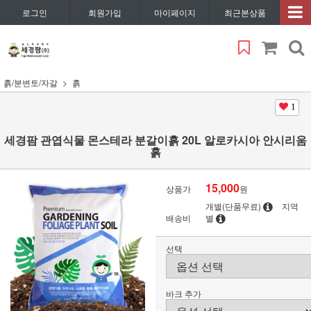
로그인
회원가입
마이페이지
최근본상품
흙/분변토/자갈
흙
1
세경팜 관엽식물 몬스테라 분갈이흙 20L 알로카시아 안시리움
흙
15,000
상품가
원
개별(단품무료)
지역
배송비
별
선택
바크 추가