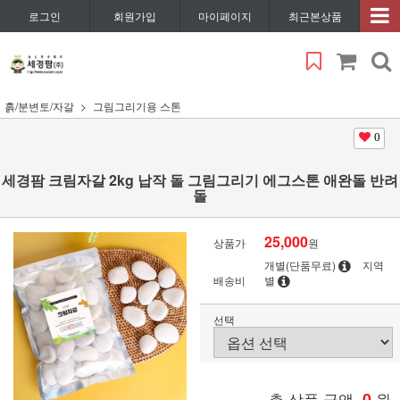
로그인
회원가입
마이페이지
최근본상품
흙/분변토/자갈
그림그리기용 스톤
0
세경팜 크림자갈 2kg 납작 돌 그림그리기 에그스톤 애완돌 반려
돌
25,000
상품가
원
개별(단품무료)
지역
배송비
별
선택
총 상품 금액
0
원