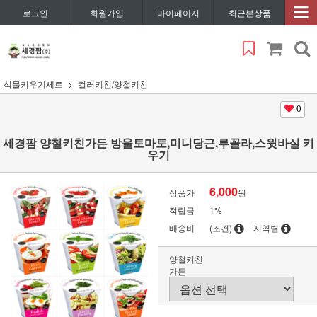
로그인
회원가입
마이페이지
최근본상품
식물키우기세트
컬러키친/양철키친
0
세경팜 양철키친가든 방울토마토,미니당근,루꼴라,스윗바실 키
우기
6,000
상품가
원
적립금
1%
배송비
(조건)
지역별
양철키친
가든